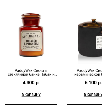
PaddyWax Cвеча в
PaddyWax Cвеча
стеклянной банке. Табак и
керамической бан
пачули 226гр
Бергамот и красное 
420гр
4 300
р.
6 100
р.
В КОРЗИНУ
В КОРЗИНУ