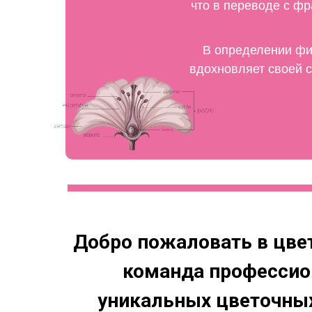
что в переводе с фр
В определении фи
вдохновляет своей 
Добро пожаловать в цве
команда профессио
уникальных цветочных