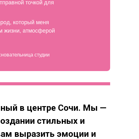
отправной точкой для
род, который меня
м жизни, атмосферой
сновательница студии
ный в центре Сочи. Мы —
оздании стильных и
вам выразить эмоции и