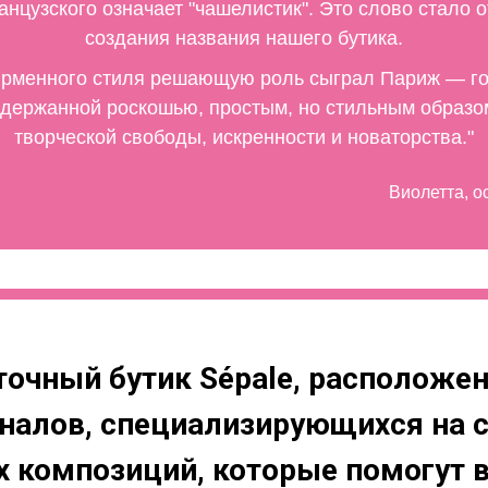
анцузского означает "чашелистик". Это слово стало 
создания названия нашего бутика.
рменного стиля решающую роль сыграл Париж — го
сдержанной роскошью, простым, но стильным образо
творческой свободы, искренности и новаторства."
Виолетта, о
точный бутик Sépale, расположен
налов, специализирующихся на с
 композиций, которые помогут 