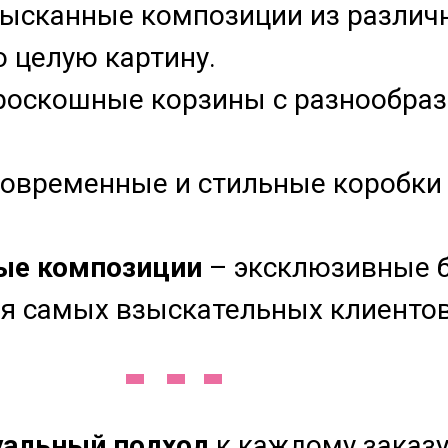
ысканные композиции из различн
 целую картину.
роскошные корзины с разнообра
овременные и стильные коробки 
ые композиции
– эксклюзивные б
ля самых взыскательных клиентов
уальный подход
к каждому заказу