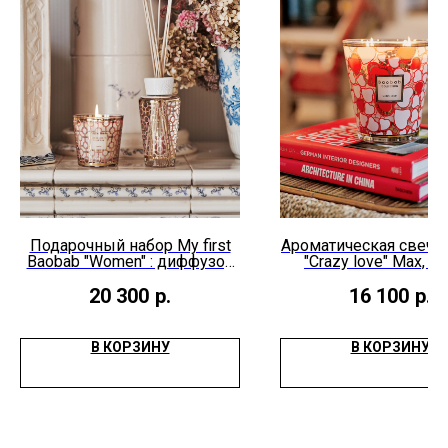
Подарочный набор My first
Ароматическая свеча
Baobab "Women" : диффузор
"Crazy love" Мах, 50
250 мл., свеча 190 г.
20 300
р.
16 100
р.
В КОРЗИНУ
В КОРЗИНУ